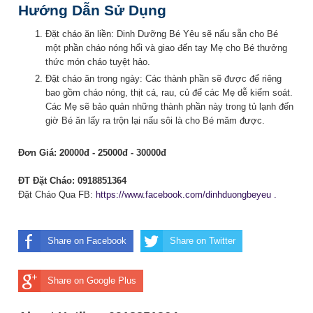
Hướng Dẫn Sử Dụng
Đặt cháo ăn liền: Dinh Dưỡng Bé Yêu sẽ nấu sẵn cho Bé
một phần cháo nóng hổi và giao đến tay Mẹ cho Bé thưởng
thức món cháo tuyệt hảo.
Đặt cháo ăn trong ngày: Các thành phần sẽ được để riêng
bao gồm cháo nóng, thịt cá, rau, củ để các Mẹ dễ kiểm soát.
Các Mẹ sẽ bảo quản những thành phần này trong tủ lạnh đến
giờ Bé ăn lấy ra trộn lại nấu sôi là cho Bé măm đượ
c.
Đơn Giá: 20000đ - 25000đ - 30000đ
ĐT Đặt Cháo: 0918851364
Đặt Cháo Qua FB:
https://www.facebook.com/dinhduongbeyeu .
Share on Facebook
Share on Twitter
Share on Google Plus