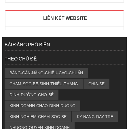
LIÊN KẾT WEBSITE
BÀI ĐĂNG PHỔ BIẾN
THEO CHỦ ĐỀ
BẢNG-CÂN-NẶNG-CHIỀU-CAO-CHUẨN
CHĂM-SÓC-BÉ-SINH-THIẾU-THÁNG
CHIA-SE
DINH-DƯỠNG-CHO-BÉ
KINH-DOANH-CHAO-DINH-DUONG
KINH-NGHIEM-CHAM-SOC-BE
KY-NANG-DAY-TRE
NHUONG-QUYEN-KINH-DOANH